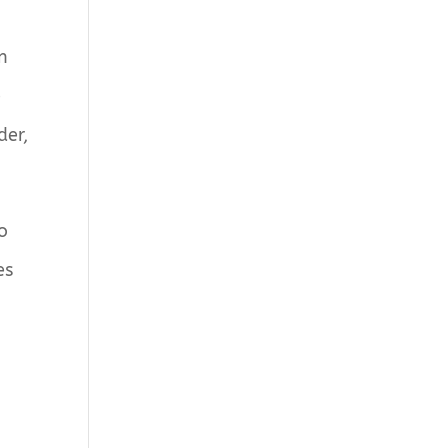
n
e
der,
o
es