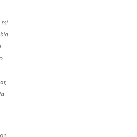
a mí
abía
a
do
ar,
ía
con