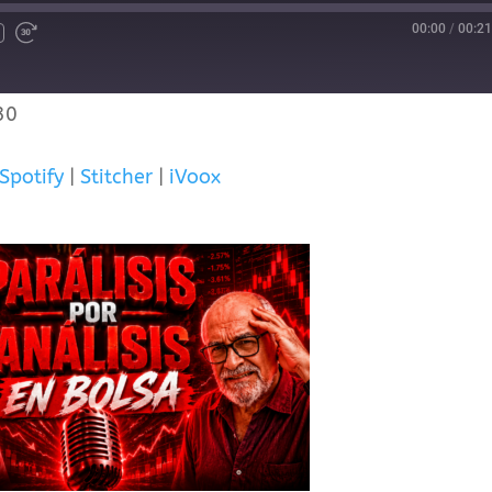
00:00
/
00:21
30
Spotify
|
Stitcher
|
iVoox