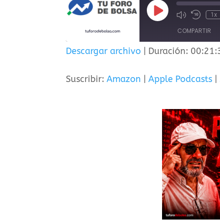
Reproducir
1x
episodio
COMPARTIR
Descargar archivo
|
Duración: 00:21:
COMPAR
TIR
Suscribir:
Amazon
|
Apple Podcasts
|
ENLACE
INCRUST
AR