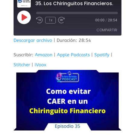
35. Los Chiringuitos Financieros.
Reproducir
1x
00:00
/
28:54
episodio
COMPARTIR
Descargar archivo
|
Duración: 28:54
COMPAR
TIR
Suscribir:
Amazon
|
Apple Podcasts
|
Spotify
|
ENLACE
Stitcher
|
iVoox
INCRUST
AR