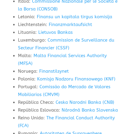
Italia:
Commissione Nazionale per le Societa e
la Borsa (CONSOB)
Letonia:
Finansu un kapitala tirgus komisija
Liechtenstein:
Finanzmarktaufsicht
Lituania:
Lietuvos Bankas
Luxemburgo:
Commission de Surveillance du
Secteur Financier (CSSF)
Malta:
Malta Financial Services Authority
(MFSA)
Noruega:
Finanstilsynet
Polonia:
Komisja Nadzoru Finansowego (KNF)
Portugal:
Comissäo do Mercado de Valores
Mobiliarios (CMVM)
República Checa:
Ceska Narodni Banka (CNB)
República Eslovaca:
Národná Banka Slovenska
Reino Unido:
The Financial Conduct Authority
(FCA)
Rumanía:
Autoritatea de Supraveghere