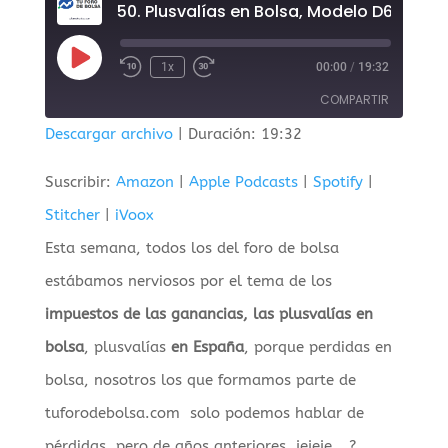
50. Plusva
Reproducir
1x
00:00
/
19:32
episodio
COMPARTIR
Descargar archivo
|
Duración: 19:32
COMPAR
TIR
Suscribir:
Amazon
|
Apple Podcasts
|
Spotify
|
ENLACE
Stitcher
|
iVoox
INCRUST
AR
Esta semana, todos los del foro de bolsa
estábamos nerviosos por el tema de los
impuestos de las ganancias, las plusvalías en
bolsa
, plusvalías
en España
, porque perdidas en
bolsa, nosotros los que formamos parte de
tuforodebolsa.com solo podemos hablar de
pérdidas, pero de años anteriores, jejeje….?