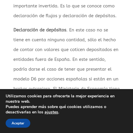
importante invertida. Es lo que se conoce como
declaración de flujos y declaración de depósitos.
Declaración de depósitos
. En este caso no se
tiene en cuenta ninguna cantidad, sólo el hecho
de contar con valores que coticen depositados en
entidades fuera de España. En este sentido,
podría darse el caso de tener que presentar el
modelo D6 por acciones españolas si están en un
broker extranjero. El Ministerio de Economía tiene
Utilizamos cookies para ofrecerte la mejor experiencia en
en cuenta las posiciones a 31 de diciembre.
nuestra web.
Puedes aprender más sobre qué cookies utilizamos o
desactivarlas en los
ajustes
.
A este efecto se tendrán en cuenta tanto las
acciones como los ETFs e incluso los fondos de
Aceptar
inversión, ya que todos ellos se consideran