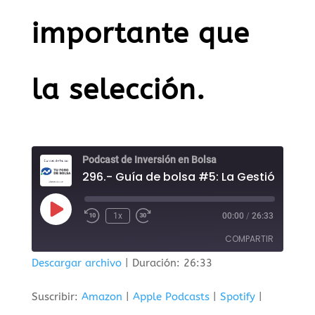
importante que
la selección.
Podcast de Inversión en Bolsa
Reproducir
1x
00:00
/
26:33
episodio
COMPARTIR
Descargar archivo
|
Duración: 26:33
COMPAR
TIR
Suscribir:
Amazon
|
Apple Podcasts
|
Spotify
|
ENLACE