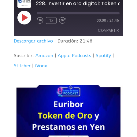
228. Invertir en oro digital: Token de Oro.
Reproducir
1x
00:00
/
21:46
episodio
COMPARTIR
Descargar archivo
|
Duración: 21:46
COMPAR
TIR
Suscribir:
Amazon
|
Apple Podcasts
|
Spotify
|
ENLACE
Stitcher
|
iVoox
INCRUST
AR